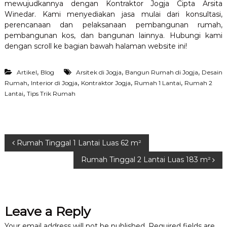
mewujudkannya dengan Kontraktor Jogja Cipta Arsita
Winedar. Kami menyediakan jasa mulai dari konsultasi,
perencanaan dan pelaksanaan pembangunan rumah,
pembangunan kos, dan bangunan lainnya. Hubungi kami
dengan scroll ke bagian bawah halaman website ini!
,
,
,
Artikel
Blog
Arsitek di Jogja
Bangun Rumah di Jogja
Desain
,
,
,
,
Rumah
Interior di Jogja
Kontraktor Jogja
Rumah 1 Lantai
Rumah 2
,
Lantai
Tips Trik Rumah
P
Rumah Tinggal 1 Lantai Luas 62 m²
Rumah Tinggal 2 Lantai Luas 183 m²
o
s
Leave a Reply
t
Your email address will not be published.
Required fields are