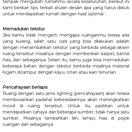
tampak mengubah rumahmu secara keseluruhan, berikut ini
a
kami berikan tips terkait aturan desain apa yang harus diikuti
n
untuk mendapatkan rumah dengan hasil optimal :
g
u
n
Memadukan tekstur
R
Jika kamu tidak mengerti mengapa ruanganmu terasa ada
u
yang kurang, salah satu cara yang bisa dilakukan adalah
m
a
dengan menambahkan tekstur yang berbeda sebagai aksen
h
ruang tersebut misalnya dengan memberikan karpet, bantal
–
hias, dan sebagainya. Selain itu, kamu juga bisa memadukan
B
beberapa bahan dengan tekstur berbeda misalnya material
a
logam dicampur dengan kayu, rotan atau kain tenunan.
n
g
u
Pencahayaan berlapis
n
Ruang dengan satu jenis lighting (pencahayaan) akan terasa
R
membosankan padahal keberadaannya akan meningkatkan
u
m
mood di ruang tersebut. Untuk itu, pastikan untuk
a
mendapatkan cahaya dari beberapa sumber, tidak hanya satu
h
sumber. Misalnya tambahkan lilin, lampu hias di pojok
M
ruangan dan sebagainya.
u
r