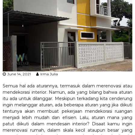
g
J
o
g
j
a
–
A
r
s
i
t
e
June 14, 2021
Irma Julia
k
J
o
Semua hal ada aturannya, termasuk dalam merenovasi atau
g
mendekorasi interior. Namun, ada yang bilang bahwa aturan
j
itu ada untuk dilanggar. Meskipun terkadang kita cenderung
a
ingin melanggar aturan, ada beberapa aturan yang jika diikuti
–
tentunya akan membuat pekerjaan mendekorasi ruangan
J
menjadi lebih mudah dan efisien. Lalu, aturan mana yang
a
s
patut diikuti dalam mendesain interior? Disaat kamu ingin
a
merenovasi rumah, dalam skala kecil ataupun besar yang
B