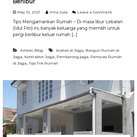
Berlibur
R
u
o
May 10, 2021
Irma Julia
Leave a Comment
a
n
n
Tips Mengamankan Rumah – Di masa libur Lebaran
T
g
(Idul Fitri) ini, banyak keluarga yang memilih untuk
i
K
p
pergi berlibur keluar rumah […]
e
s
c
R
i
,
,
Artikel
Blog
Arsitek di Jogja
Bangun Rumah di
u
l
m
,
,
,
Jogja
Kontraktor Jogja
Pemborong jogja
Renovasi Rumah
a
,
di Jogja
Tips Trik Rumah
h
A
m
a
n
M
e
s
k
i
D
i
t