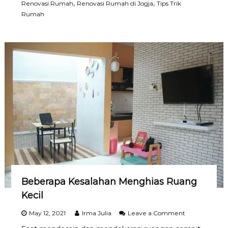
e
,
,
Renovasi Rumah
Renovasi Rumah di Jogja
Tips Trik
s
b
Rumah
e
l
u
m
R
e
n
o
v
a
s
i
R
u
m
a
h
Beberapa Kesalahan Menghias Ruang
Kecil
o
May 12, 2021
Irma Julia
Leave a Comment
n