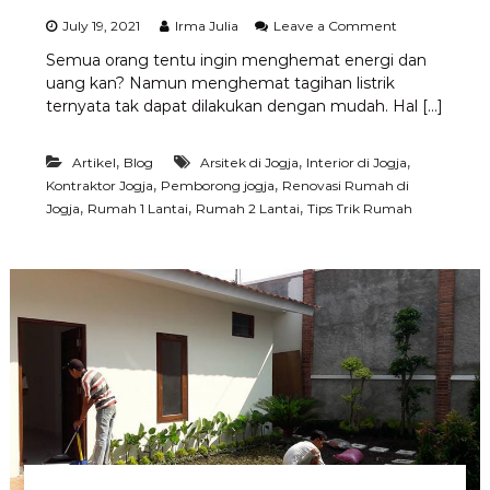
g
o
July 19, 2021
Irma Julia
Leave a Comment
J
n
o
Semua orang tentu ingin menghemat energi dan
L
g
uang kan? Namun menghemat tagihan listrik
a
j
k
ternyata tak dapat dilakukan dengan mudah. Hal […]
a
u
–
k
A
,
,
,
Artikel
Blog
Arsitek di Jogja
Interior di Jogja
a
r
n
,
,
Kontraktor Jogja
Pemborong jogja
Renovasi Rumah di
s
H
,
,
,
Jogja
Rumah 1 Lantai
Rumah 2 Lantai
Tips Trik Rumah
i
a
t
l
e
I
k
n
J
i
o
u
g
n
j
t
a
u
–
k
J
K
a
u
s
r
a
a
B