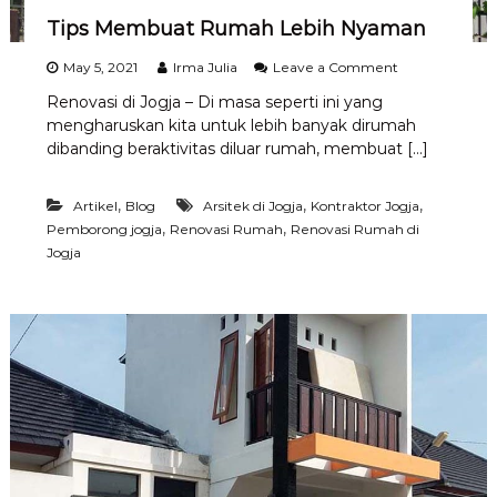
i
Tips Membuat Rumah Lebih Nyaman
n
g
g
o
May 5, 2021
Irma Julia
Leave a Comment
a
n
Renovasi di Jogja – Di masa seperti ini yang
l
T
mengharuskan kita untuk lebih banyak dirumah
B
i
e
p
dibanding beraktivitas diluar rumah, membuat […]
r
s
l
M
,
,
,
i
Artikel
Blog
Arsitek di Jogja
Kontraktor Jogja
e
b
m
,
,
Pemborong jogja
Renovasi Rumah
Renovasi Rumah di
u
b
Jogja
r
u
a
t
R
u
m
a
h
L
e
b
i