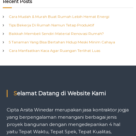
r
Recent Posts
h
l
c
t
u
h
a
Cara Mudah & Murah Buat Rumah Lebih Hemat Energi
f
r
s
Tips Bekerja Di Rumah Namun Tetap Produktif
g
o
a
r
Baikkah Membeli Sendiri Material Renovasi Rumah?
n
:
5 Tanaman Yang Bisa Bertahan Hidup Meski Minim Cahaya
a
Cara Manfaatkan Kaca Agar Ruangan Terlihat Luas
v
i
g
Selamat Datang di Website Kami
a
Cipta Arsita Winedar merupakan jasa kontraktor jogja
t
yang berpengalaman menangani berbagai jenis
proyek bangunan dengan mengedepankan 4 hal
i
yaitu Tepat Waktu, Tepat Spek, Tepat Kualitas,