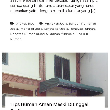
Saat mendesain dan mendekorasi ruangan sempit,
B
semua orang tentu tahu aturan dasar yang harus
e
b
diterapkan yaitu dengan memilih furnitur yang […]
e
r
,
,
Artikel
Blog
Arsitek di Jogja
Bangun Rumah di
a
p
,
,
,
,
Jogja
Interior di Jogja
Kontraktor Jogja
Renovasi Rumah
a
,
,
Renovasi Rumah di Jogja
Rumah Minimalis
Tips Trik
K
Rumah
e
s
a
l
a
h
a
n
M
e
n
g
h
i
a
Tips Rumah Aman Meski Ditinggal
s