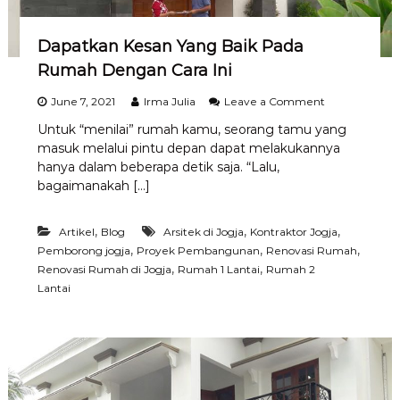
a
a
h
Dapatkan Kesan Yang Baik Pada
Rumah Dengan Cara Ini
o
June 7, 2021
Irma Julia
Leave a Comment
n
Untuk “menilai” rumah kamu, seorang tamu yang
D
masuk melalui pintu depan dapat melakukannya
a
p
hanya dalam beberapa detik saja. “Lalu,
a
bagaimanakah […]
t
k
a
,
,
,
Artikel
Blog
Arsitek di Jogja
Kontraktor Jogja
n
,
,
,
Pemborong jogja
Proyek Pembangunan
Renovasi Rumah
K
,
,
Renovasi Rumah di Jogja
Rumah 1 Lantai
Rumah 2
e
Lantai
s
a
n
Y
a
n
g