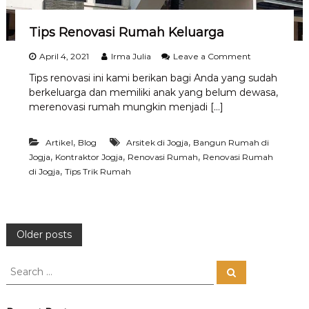
h
N
Tips Renovasi Rumah Keluarga
y
a
m
o
April 4, 2021
Irma Julia
Leave a Comment
a
n
Tips renovasi ini kami berikan bagi Anda yang sudah
n
T
berkeluarga dan memiliki anak yang belum dewasa,
i
p
merenovasi rumah mungkin menjadi […]
s
R
,
,
Artikel
Blog
Arsitek di Jogja
Bangun Rumah di
e
n
,
,
,
Jogja
Kontraktor Jogja
Renovasi Rumah
Renovasi Rumah
o
,
di Jogja
Tips Trik Rumah
v
a
s
i
R
P
Older posts
u
m
o
S
a
S
e
h
e
a
K
s
a
r
e
c