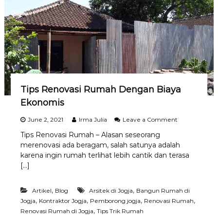
i
i
R
u
m
a
h
B
a
r
u
Tips Renovasi Rumah Dengan Biaya
Ekonomis
o
June 2, 2021
Irma Julia
Leave a Comment
n
Tips Renovasi Rumah – Alasan seseorang
T
merenovasi ada beragam, salah satunya adalah
i
p
karena ingin rumah terlihat lebih cantik dan terasa
s
[…]
R
e
n
,
,
Artikel
Blog
Arsitek di Jogja
Bangun Rumah di
o
,
,
,
,
Jogja
Kontraktor Jogja
Pemborong jogja
Renovasi Rumah
v
,
Renovasi Rumah di Jogja
Tips Trik Rumah
a