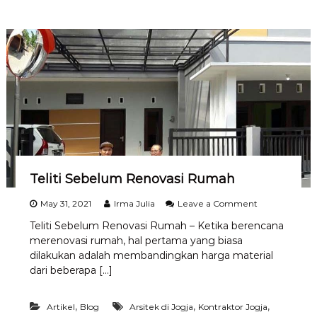
s
i
R
u
m
a
h
D
e
n
g
a
n
B
Teliti Sebelum Renovasi Rumah
i
a
o
May 31, 2021
Irma Julia
Leave a Comment
y
n
Teliti Sebelum Renovasi Rumah – Ketika berencana
a
T
E
merenovasi rumah, hal pertama yang biasa
e
k
l
dilakukan adalah membandingkan harga material
o
i
dari beberapa […]
n
t
o
i
m
S
,
,
,
Artikel
Blog
Arsitek di Jogja
Kontraktor Jogja
i