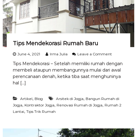
B
a
i
k
P
a
d
a
Tips Mendekorasi Rumah Baru
R
u
o
June 4, 2021
Irma Julia
Leave a Comment
m
n
a
Tips Mendekorasi – Setelah memiliki rumah dengan
T
h
membeli ataupun membangunnya mulai dari awal
i
D
p
perencanaan denah, ketika tiba saat menghuninya
e
s
hal […]
n
M
g
e
a
n
,
,
Artikel
Blog
Arsitek di Jogja
Bangun Rumah di
n
d
,
,
,
Jogja
Kontraktor Jogja
Renovasi Rumah di Jogja
Rumah 2
C
e
,
Lantai
Tips Trik Rumah
a
k
r
o
a
r
I
a
n
s