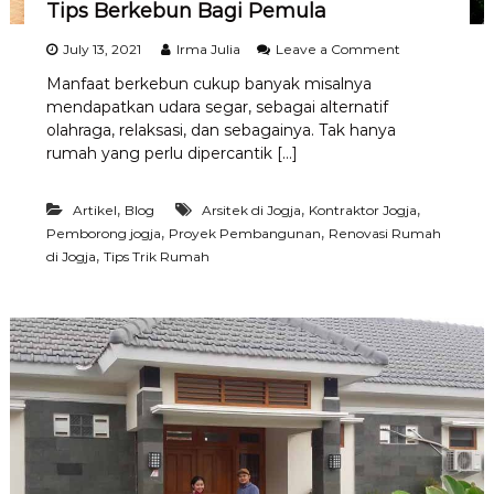
Tips Berkebun Bagi Pemula
n
a
g
n
i
o
July 13, 2021
Irma Julia
Leave a Comment
g
T
n
u
Manfaat berkebun cukup banyak misalnya
a
T
n
mendapatkan udara segar, sebagai alternatif
g
i
R
i
p
olahraga, relaksasi, dan sebagainya. Tak hanya
u
h
s
rumah yang perlu dipercantik […]
m
a
B
a
n
e
h
L
r
,
,
,
Artikel
Blog
Arsitek di Jogja
Kontraktor Jogja
–
i
k
,
,
Pemborong jogja
Proyek Pembangunan
Renovasi Rumah
B
s
e
,
a
di Jogja
Tips Trik Rumah
t
b
n
r
u
g
i
n
u
k
B
n
a
R
g
u
i
m
P
a
e
h
m
M
u
u
l
r